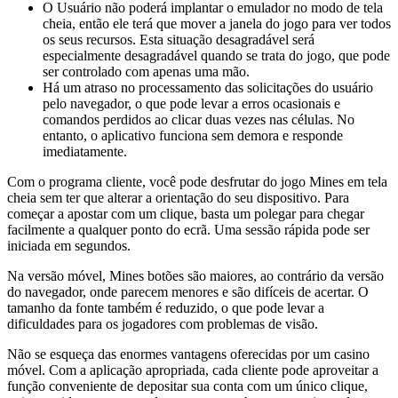
O Usuário não poderá implantar o emulador no modo de tela
cheia, então ele terá que mover a janela do jogo para ver todos
os seus recursos. Esta situação desagradável será
especialmente desagradável quando se trata do jogo, que pode
ser controlado com apenas uma mão.
Há um atraso no processamento das solicitações do usuário
pelo navegador, o que pode levar a erros ocasionais e
comandos perdidos ao clicar duas vezes nas células. No
entanto, o aplicativo funciona sem demora e responde
imediatamente.
Com o programa cliente, você pode desfrutar do jogo Mines em tela
cheia sem ter que alterar a orientação do seu dispositivo. Para
começar a apostar com um clique, basta um polegar para chegar
facilmente a qualquer ponto do ecrã. Uma sessão rápida pode ser
iniciada em segundos.
Na versão móvel, Mines botões são maiores, ao contrário da versão
do navegador, onde parecem menores e são difíceis de acertar. O
tamanho da fonte também é reduzido, o que pode levar a
dificuldades para os jogadores com problemas de visão.
Não se esqueça das enormes vantagens oferecidas por um casino
móvel. Com a aplicação apropriada, cada cliente pode aproveitar a
função conveniente de depositar sua conta com um único clique,