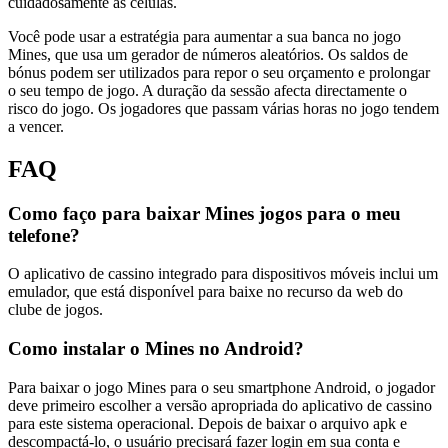
cuidadosamente as células.
Você pode usar a estratégia para aumentar a sua banca no jogo
Mines, que usa um gerador de números aleatórios. Os saldos de
bónus podem ser utilizados para repor o seu orçamento e prolongar
o seu tempo de jogo. A duração da sessão afecta directamente o
risco do jogo. Os jogadores que passam várias horas no jogo tendem
a vencer.
FAQ
Como faço para baixar Mines jogos para o meu
telefone?
O aplicativo de cassino integrado para dispositivos móveis inclui um
emulador, que está disponível para baixe no recurso da web do
clube de jogos.
Como instalar o Mines no Android?
Para baixar o jogo Mines para o seu smartphone Android, o jogador
deve primeiro escolher a versão apropriada do aplicativo de cassino
para este sistema operacional. Depois de baixar o arquivo apk e
descompactá-lo, o usuário precisará fazer login em sua conta e