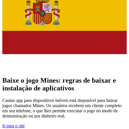
Baixe o jogo Mines: regras de baixar e
instalação de aplicativos
Casino app para dispositivos móveis está disponível para baixar
jogos chamados Mines. Os usuários recebem um cliente completo
em seu telefone, o que lhes permite executar o jogo no modo de
demonstração ou por dinheiro real.
Ir para o site