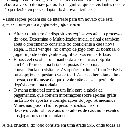
relação à versão do navegador. Isso significa que os visitantes do site
não perderão tempo se adaptando à nova interface.
Várias seções podem ser de interesse para um novato que está
apenas começando a jogar este jogo de azar:
Alterar o número de dispositivos explosivos afeta o processo
do jogo. Determina o Multiplicador inicial e final e também
afeta o crescimento constante do coeficiente a cada nova
etapa. É fácil ver que, no campo de jogo com 20 bombas, o
jogador pode obter ganhos significativos em cada fase.
É possível escolher o tamanho da aposta, mas o Spribe
também fornece uma lista de apostas fixas para a
conveniência do visitante. As opções incluem 10 ou 20 BRL
ou a opção de apostar o valor total. Ao escolher o tamanho da
aposta, certifique-se de que o valor não causa a perda do
depósito em uma rodada.
O menu principal contém um link para a tabela de
pagamentos, que contém informações sobre apostas grátis,
histórico de apostas e configurações do jogo. A mecânica
Mines não possui Bônus personalizados, mas o
desenvolvedor oferece aos operadores de cassino presentes
aos jogadores neste emulador.
A tela principal do jogo consiste em uma grade 5x5, onde todas as