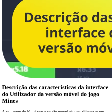
Descrição das características da interface
do Utilizador da versão móvel do jogo
Mines
A vantagem do Min é que a versão móvel não tem diferenças em