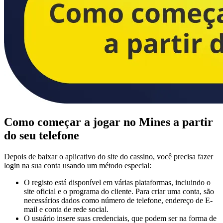
Como começar a jogar no Mines a partir
do seu telefone
Depois de baixar o aplicativo do site do cassino, você precisa fazer
login na sua conta usando um método especial:
O registo está disponível em várias plataformas, incluindo o
site oficial e o programa do cliente. Para criar uma conta, são
necessários dados como número de telefone, endereço de E-
mail e conta de rede social.
O usuário insere suas credenciais, que podem ser na forma de