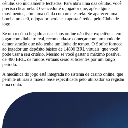
células são inicialmente fechadas. Para abrir uma das células, você
precisa clicar nela. O vencedor é o jogador que, após alguns
movimentos, abre uma célula com uma estrela. Se aparecer uma
bomba no ecrã, o jogador perde e a aposta é retida pelo Clube de
jogo.
Se um recém-chegado aos casinos online não tiver experiência em
jogar com dinheiro real, recomenda-se começar com um modo de
demonstração que não tenha um limite de tempo. O Spribe fornece
ao jogador um depósito básico de 14800 BRL virtuais, que você
pode usar a seu critério. Mesmo se você gastar o máximo possível
de 490 BRL, os fundos virtuais serão suficientes por um longo
período.
A mecânica do jogo está integrada no sistema de casino online, que
permite utilizar a moeda base especificada pelo utilizador ao registar
uma conta.