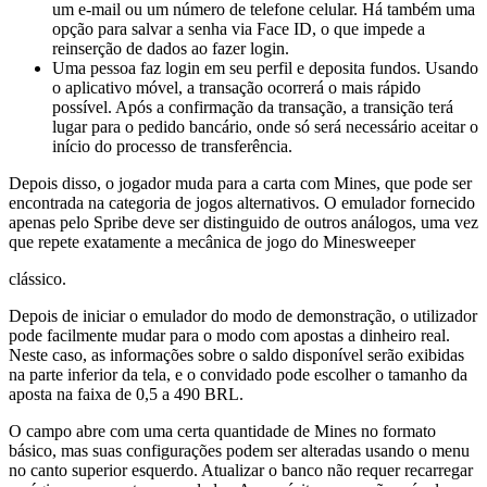
um e-mail ou um número de telefone celular. Há também uma
opção para salvar a senha via Face ID, o que impede a
reinserção de dados ao fazer login.
Uma pessoa faz login em seu perfil e deposita fundos. Usando
o aplicativo móvel, a transação ocorrerá o mais rápido
possível. Após a confirmação da transação, a transição terá
lugar para o pedido bancário, onde só será necessário aceitar o
início do processo de transferência.
Depois disso, o jogador muda para a carta com Mines, que pode ser
encontrada na categoria de jogos alternativos. O emulador fornecido
apenas pelo Spribe deve ser distinguido de outros análogos, uma vez
que repete exatamente a mecânica de jogo do Minesweeper
clássico.
Depois de iniciar o emulador do modo de demonstração, o utilizador
pode facilmente mudar para o modo com apostas a dinheiro real.
Neste caso, as informações sobre o saldo disponível serão exibidas
na parte inferior da tela, e o convidado pode escolher o tamanho da
aposta na faixa de 0,5 a 490 BRL.
O campo abre com uma certa quantidade de Mines no formato
básico, mas suas configurações podem ser alteradas usando o menu
no canto superior esquerdo. Atualizar o banco não requer recarregar